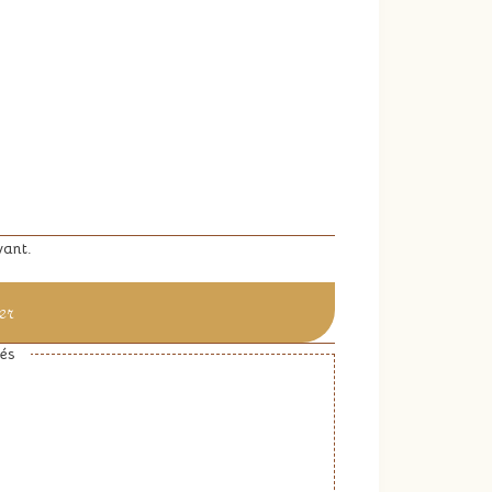
vant.
er
és