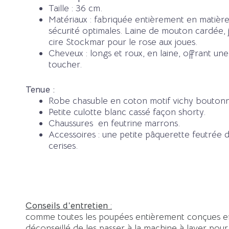
Taille : 36 cm.
Matériaux : fabriquée entièrement en matièr
sécurité optimales. Laine de mouton cardée, 
cire Stockmar pour le rose aux joues.
Cheveux : longs et roux, en laine, offrant un
toucher.
Tenue :
Robe chasuble en coton motif vichy boutonné
Petite culotte blanc cassé façon shorty.
Chaussures en feutrine marrons.
Accessoires : une petite pâquerette feutrée 
cerises.
Conseils d’entretien
:
comme toutes les poupées entièrement conçues en t
déconseillé de les passer à la machine à laver pour