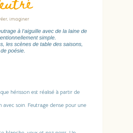
feutré
réer, imaginer
trage à l’aiguille avec de la laine de
entionnellement simple.
es, les scènes de table des saisons,
 de poésie.
ue hérisson est réalisé à partir de
n avec soin. Feutrage dense pour une
e blanche, yeux et nez noirs. Un