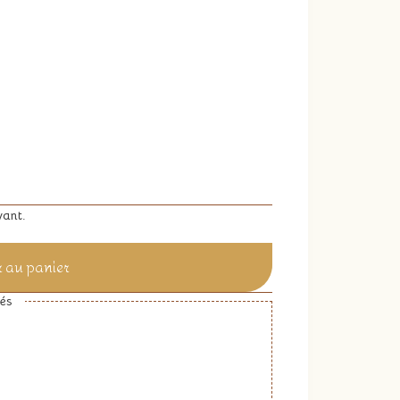
vant.
r au panier
és